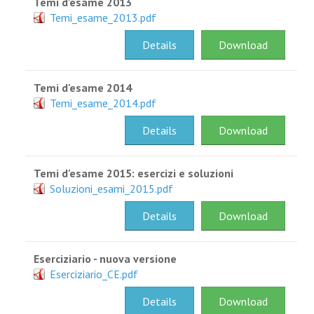
PEOPLE
Temi d'esame 2013
Temi_esame_2013.pdf
ABOUT
Details
Download
Temi d'esame 2014
Temi_esame_2014.pdf
Details
Download
Temi d'esame 2015: esercizi e soluzioni
Soluzioni_esami_2015.pdf
Details
Download
Eserciziario - nuova versione
Eserciziario_CE.pdf
Details
Download