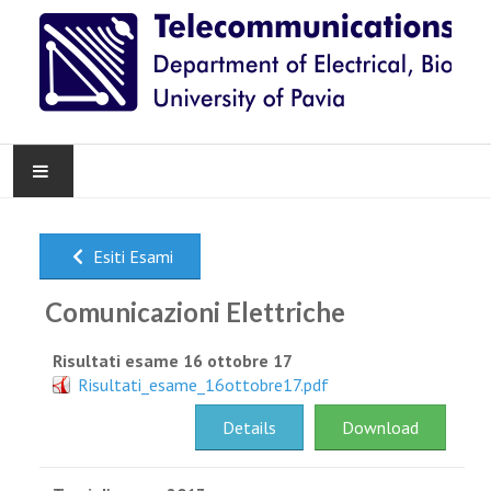
HOME
Esiti Esami
NEWS
Comunicazioni Elettriche
RESEARCH
Risultati esame 16 ottobre 17
Risultati_esame_16ottobre17.pdf
TEACHING
Details
Download
KNOWLEDGE TRANSFER